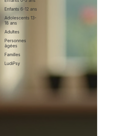
Enfants 0-5 ans
Enfants 6-12 ans
Adolescents 13-
18 ans
Adultes
Personnes
âgées
Familles
LudiPsy