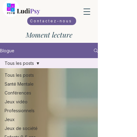
Contactez-nous
Moment lecture
Blogue
Tous les posts
Tous les posts
Santé Mentale
Conférences
Jeux vidéo
Professionnels
Jeux
Jeux de société