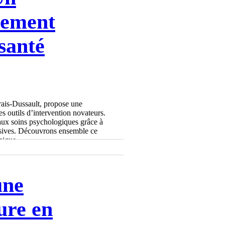
ement
santé
rais-Dussault, propose une
es outils d’intervention novateurs.
 aux soins psychologiques grâce à
usives. Découvrons ensemble ce
nique.
une
ure en