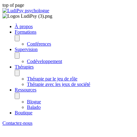
top of page
À propos
Formations
Conférences
Supervision
Codéveloppement
Thérapies
Thérapie par le jeu de rôle
Thérapie avec les jeux de société
Ressources
Blogue
Balado
Boutique
Contactez-nous