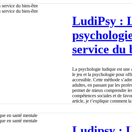
LudiPsy : 
psychologi
service du 
La psychologie ludique est une
le jeu et la psychologie pour o
accessible. Cette méthode s’adre
adultes, en passant par les profe
permet de mieux comprendre les
compétences sociales et de favor
article, je t’explique comment l
et pourquoi elle est si pertinen
Elsa Brais-Dussault
4 min de lecture
Ludipsy : 