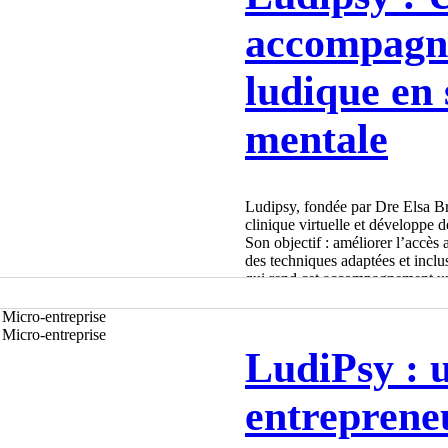
accompagn
ludique en 
mentale
Ludipsy, fondée par Dre Elsa B
clinique virtuelle et développe d
Son objectif : améliorer l’accès
des techniques adaptées et incl
qui rend cet accompagnement u
Elsa Brais-Dussault
4 min de lecture
LudiPsy : 
entreprene