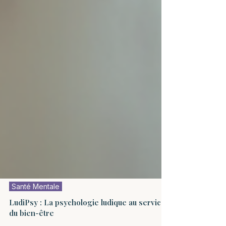
Santé Mentale
LudiPsy : La psychologie ludique au service