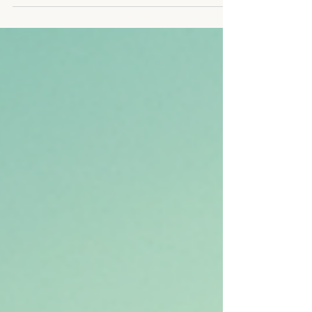
du bien-être