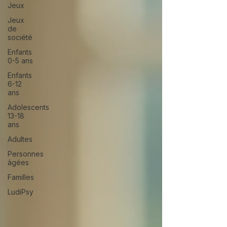
Jeux
Jeux
de
société
Enfants
0-5 ans
Enfants
6-12
ans
Adolescents
13-18
ans
Adultes
Personnes
âgées
Familles
LudiPsy