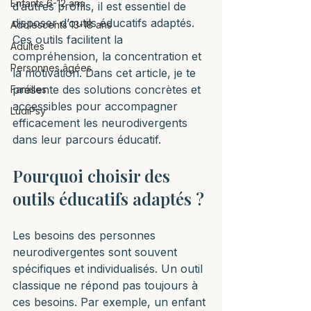
Enfants 6-12 ans
d’autres profils, il est essentiel de 
disposer d’outils éducatifs adaptés. 
Adolescents 13-18 ans
Ces outils facilitent la 
Adultes
compréhension, la concentration et 
Personnes âgées
la motivation. Dans cet article, je te 
présente des solutions concrètes et 
Familles
accessibles pour accompagner 
LudiPsy
efficacement les neurodivergents 
dans leur parcours éducatif.
Pourquoi choisir des 
outils éducatifs adaptés ?
Les besoins des personnes 
neurodivergentes sont souvent 
spécifiques et individualisés. Un outil 
classique ne répond pas toujours à 
ces besoins. Par exemple, un enfant 