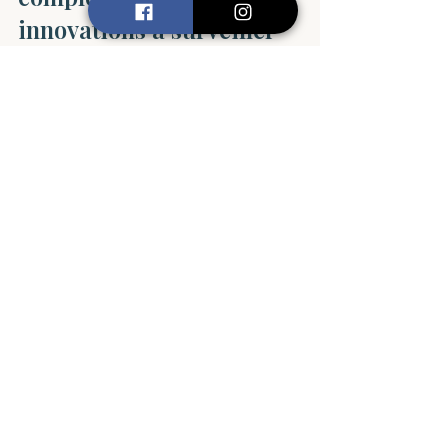
innovations à surveiller
Le domaine des outils éducatifs pour 
neurodivergents évolue rapidement. 
De nouvelles technologies et 
approches apparaissent 
régulièrement.
Réalité virtuelle et augmentée
: ces technologies immersives 
offrent des expériences 
d’apprentissage adaptées et 
engageantes.
Jeux sérieux
 : ils combinent 
apprentissage et plaisir, en 
ciblant des compétences 
spécifiques.
Intelligence artificielle
 : elle 