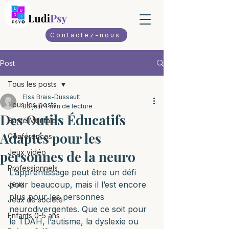
Contactez-nous
Post
Tous les posts
Elsa Brais-Dussault
Tous les posts
30 juin
4 min de lecture
Des Outils Éducatifs
Santé Mentale
Adaptés pour les
Conférences
personnes de la neuro
Jeux vidéo
Professionnels
L’apprentissage peut être un défi 
Jeux
pour beaucoup, mais il l’est encore 
plus pour les personnes 
Jeux de société
neurodivergentes. Que ce soit pour 
Enfants 0-5 ans
le TDAH, l’autisme, la dyslexie ou 