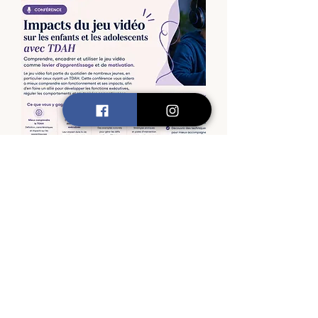
Impacts du jeu vidéo chez les
enfants et les adolescents ayant
un TDAH
Prix
30,00 $
En primeur