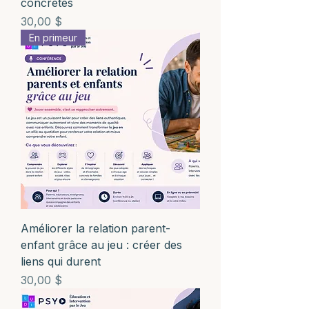
concrètes
Prix
30,00 $
En primeur
Améliorer la relation parent-
enfant grâce au jeu : créer des
liens qui durent
Prix
30,00 $