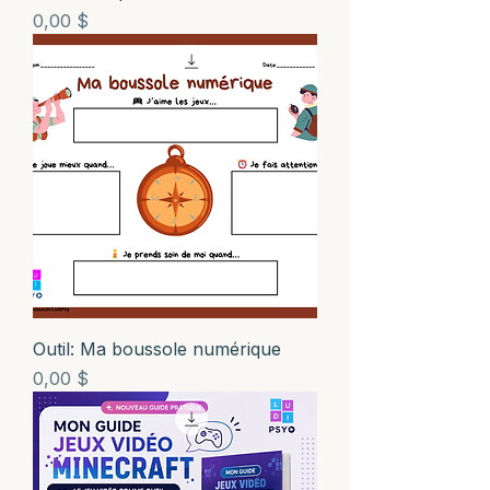
Prix
0,00 $
Outil: Ma boussole numérique
Prix
0,00 $