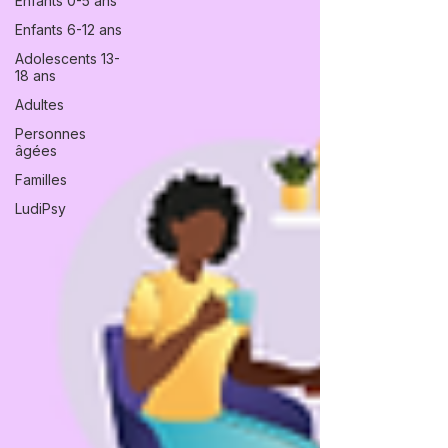
Enfants 0-5 ans
Enfants 6-12 ans
Adolescents 13-
18 ans
Adultes
Personnes
âgées
Familles
LudiPsy