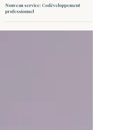
Santé Mentale
Nouveau service: Codéveloppement
professionnel