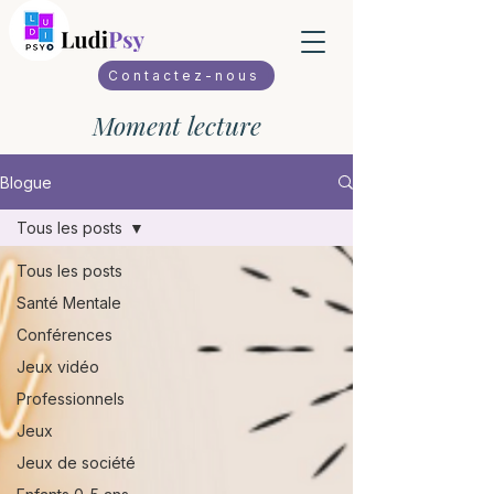
Contactez-nous
Moment lecture
Blogue
Tous les posts
Tous les posts
Santé Mentale
Conférences
Jeux vidéo
Professionnels
Jeux
Jeux de société