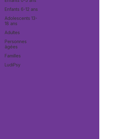
Enfants 0-5 ans
Enfants 6-12 ans
Adolescents 13-
18 ans
Adultes
Personnes
âgées
Familles
LudiPsy