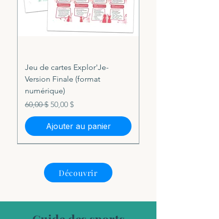
Jeu de cartes Explor'Je-
Version Finale (format
numérique)
Prix original
Prix promotionnel
60,00 $
50,00 $
Ajouter au panier
Découvrir