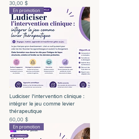
Prix
30,00 $
En promotion
Ludiciser l'intervention clinique :
intégrer le jeu comme levier
thérapeutique
Prix
60,00 $
En promotion