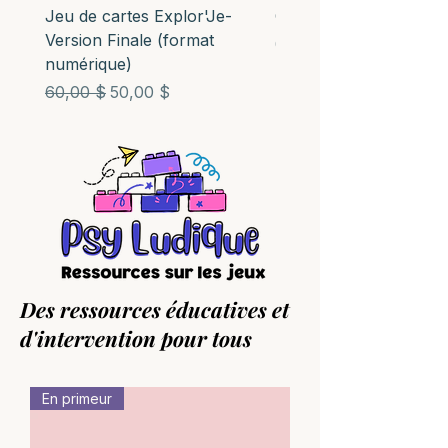
Jeu de cartes Explor'Je-
Outil: Ma boussole nu
Version Finale (format
Prix
0,00 $
numérique)
Prix original
Prix promotionnel
60,00 $
50,00 $
Des ressources éducatives et
d'intervention pour tous
En primeur