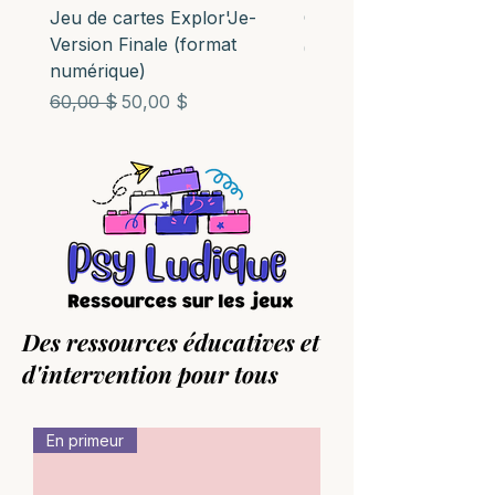
Jeu de cartes Explor'Je-
Outil: Ma boussole nu
Version Finale (format
Prix
0,00 $
numérique)
Prix original
Prix promotionnel
60,00 $
50,00 $
Des ressources éducatives et
d'intervention pour tous
En primeur