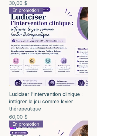
Prix
30,00 $
En promotion
Ludiciser l'intervention clinique :
intégrer le jeu comme levier
thérapeutique
Prix
60,00 $
En promotion