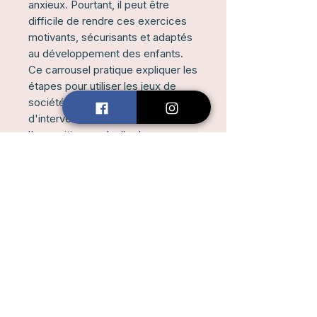
anxieux. Pourtant, il peut être
difficile de rendre ces exercices
motivants, sécurisants et adaptés
au développement des enfants.
Ce carrousel pratique expliquer les
étapes pour utiliser les jeux de
société comme outils
d'intervention afin de favoriser
l'exposition graduelle dans un
contexte ludique, engageant et
soutenant.
Format
✔ Guide numérique (PDF)
✔ Téléchargement immédiat
✔ Facile à consulter sur ordinateur,
tablette ou téléphone