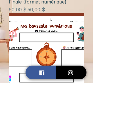
Finale (format numérique)
Prix original
Prix promotionnel
60,00 $
50,00 $
Outil: Ma boussole numérique
Prix
0,00 $
Ludi
Psy
™
Virtuel partout au Québec