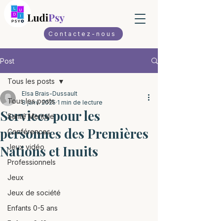
Contactez-nous
Post
Tous les posts
Elsa Brais-Dussault
Tous les posts
8 janv. 2025
1 min de lecture
Services pour les
Santé Mentale
personnes des Premières
Conférences
Nations et Inuits
Jeux vidéo
Professionnels
Jeux
Jeux de société
Enfants 0-5 ans