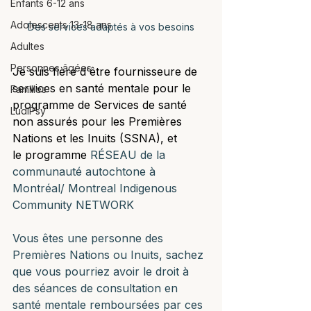
Enfants 6-12 ans
Adolescents 13-18 ans
Des services adaptés à vos besoins
Adultes
Personnes âgées
Je suis fière d'être fournisseure de 
services en santé mentale pour le 
Familles
programme de Services de santé 
LudiPsy
non assurés pour les Premières 
Nations et les Inuits (SSNA), et 
le programme 
RÉSEAU de la 
communauté autochtone à 
Montréal/ Montreal Indigenous 
Community NETWORK 
Vous êtes une personne des 
Premières Nations ou Inuits, sachez 
que vous pourriez avoir le droit à 
des séances de consultation en 
santé mentale remboursées par ces 