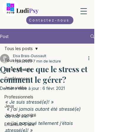
Contactez-nous
Post
Tous les posts
Elsa Brais-Dussault
Tous les posts
11 juil. 2020
7 min de lecture
Qu’est-ce que le stress et
Santé Mentale
comment le gérer?
Conférences
Jeux vidéo
Dernière mise à jour :
6 févr. 2021
Professionnels
« Je suis stressé(e)! »
Jeux
« j’ai jamais autant été stressé(e) 
Jeux de société
de ma vie! »
« j’ai paniqué tellement j’étais 
Enfants 0-5 ans
stressé(e)! »