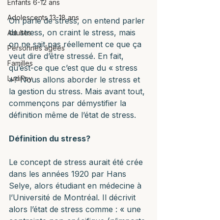
Enfants 6-12 ans
Adolescents 13-18 ans
On parle de stress, on entend parler 
de stress, on craint le stress, mais 
Adultes
on ne sait pas réellement ce que ça 
Personnes âgées
veut dire d’être stressé. En fait, 
Familles
qu’est-ce que c’est que du « stress 
LudiPsy
»? Nous allons aborder le stress et 
la gestion du stress. Mais avant tout, 
commençons par démystifier la 
définition même de l’état de stress.
Définition du stress?
Le concept de stress aurait été crée 
dans les années 1920 par Hans 
Selye, alors étudiant en médecine à 
l’Université de Montréal. Il décrivit 
alors l’état de stress comme : « une 