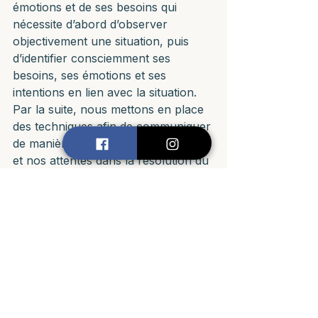
émotions et de ses besoins qui 
nécessite d’abord d’observer 
objectivement une situation, puis 
d’identifier consciemment ses 
besoins, ses émotions et ses 
intentions en lien avec la situation. 
Par la suite, nous mettons en place 
des techniques afin de communiquer 
de manière empathique nos besoins 
et nos attentes dans la résolution du 
conflit. 
Voir l’article sur la 
communication non violente (CNV) 
pour plus d’informations.
F) L’autocompassion et l’écoute de 
soi
L’autocompassion est un concept 
souvent négligé et mal perçu dans la 