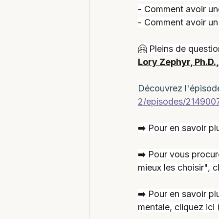
- Comment avoir une
- Comment avoir u
🤗 Pleins de questi
Lory Zephyr, Ph.D.
Découvrez l'épisode
2/episodes/214900
➡️ Pour en savoir plu
➡️ Pour vous procure
mieux les choisir", cl
➡️ Pour en savoir p
mentale, cliquez ici 