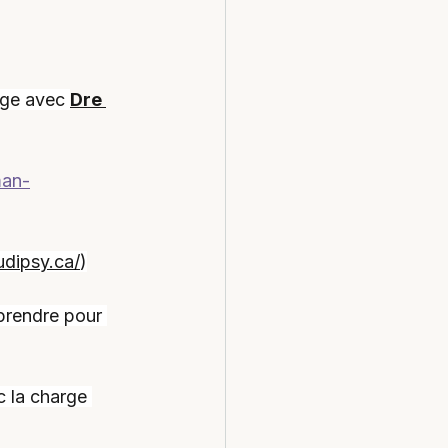
nge avec 
Dre 
man-
udipsy.ca/
)
mprendre pour 
c la charge 