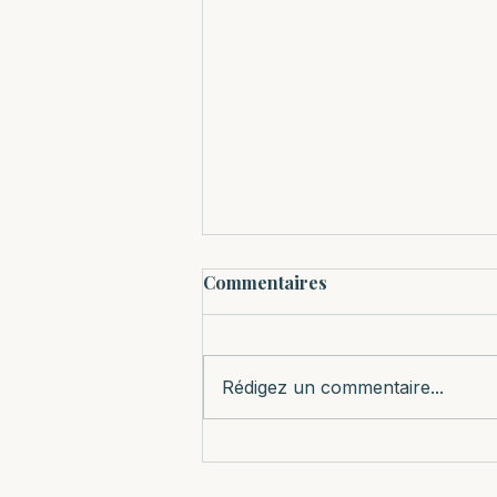
Commentaires
Rédigez un commentaire...
LudiPsy : La psychologie
ludique au service du bien-