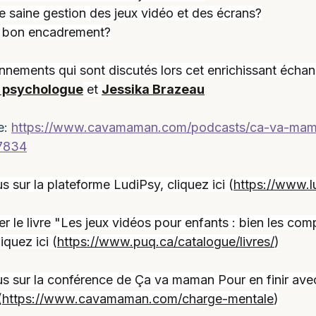
 saine gestion des jeux vidéo et des écrans?
n bon encadrement?
onnements qui sont discutés lors cet enrichissant écha
, psychologue
 et 
Jessika Brazeau
: 
https://www.cavamaman.com/podcasts/ca-va-ma
7834
s sur la plateforme LudiPsy, cliquez ici (
https://www.l
r le livre "Les jeux vidéos pour enfants : bien les co
iquez ici (
https://www.puq.ca/catalogue/livres/
)
lus sur la conférence de Ça va maman Pour en finir ave
(
https://www.cavamaman.com/charge-mentale
)