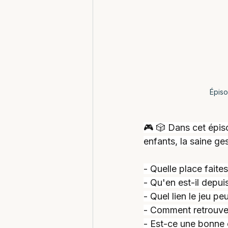
Épiso
🎮 🎲 Dans cet épiso
enfants, la saine ge
- Quelle place faite
- Qu'en est-il depu
- Quel lien le jeu pe
- Comment retrouver
- Est-ce une bonne c