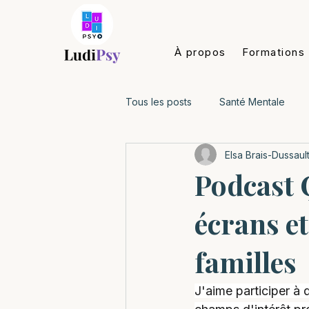
À propos
Formations
Tous les posts
Santé Mentale
Elsa Brais-Dussaul
Enfants 0-5 ans
Enfants 6-12
Podcast 
écrans et
LudiPsy
familles
J'aime participer à