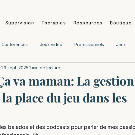
Supervision
Thérapies
Ressources
Boutique
Conférences
Jeux vidéo
Professionnels
Jeux
t
29 sept. 2025
1 min de lecture
 ans
Adolescents 13-18 ans
Adultes
Personnes âgée
Ça va maman: La gestion
 la place du jeu dans les
 des balados et des podcasts pour parler de mes passi