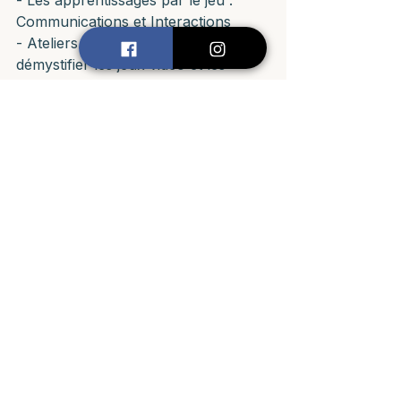
Communications et Interactions
- Ateliers parentaux pour 
démystifier les jeux vidéo et les 
technologies numériques
Vidéos :
Chaine Youtube de Ludipsy : 
https://www.youtube.com/@LudiPsy
Série de vidéos : Jeux vidéo et santé 
mentale 
Pour en découvrir plus : 
https://linktr.ee/LudiPsy