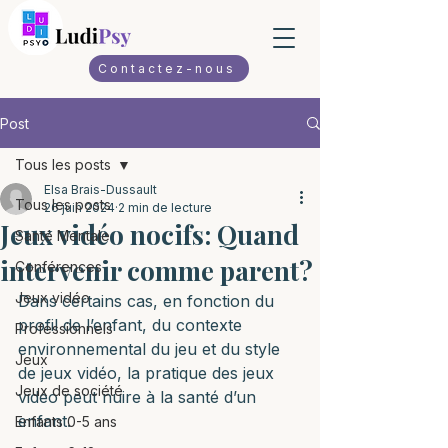
Contactez-nous
Post
Tous les posts
Elsa Brais-Dussault
Tous les posts
26 juin 2024
2 min de lecture
Jeux vidéo nocifs: Quand
Santé Mentale
intervenir comme parent?
Conférences
Jeux vidéo
Dans certains cas, en fonction du 
profil de l’enfant, du contexte 
Professionnels
environnemental du jeu et du style 
Jeux
de jeux vidéo, la pratique des jeux 
Jeux de société
vidéo peut nuire à la santé d’un 
enfant.
Enfants 0-5 ans